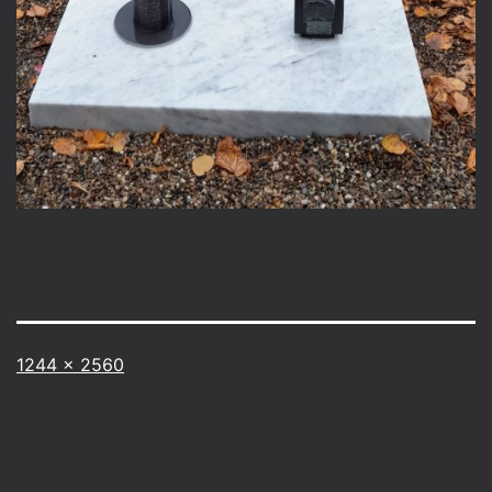
Vollständige
1244 × 2560
Größe