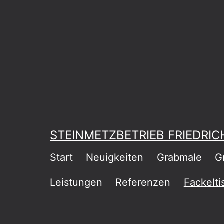
Zum
Inhalt
springen
STEINMETZBETRIEB FRIEDRI
Start
Neuigkeiten
Grabmale
G
Leistungen
Referenzen
Fackelti