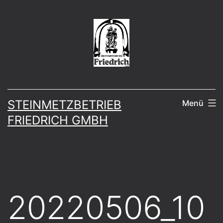
Zum
Inhalt
springen
STEINMETZBETRIEB
Menü
FRIEDRICH GMBH
20220506_10