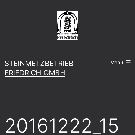
Zum
Inhalt
springen
STEINMETZBETRIEB
Menü
FRIEDRICH GMBH
20161222_15